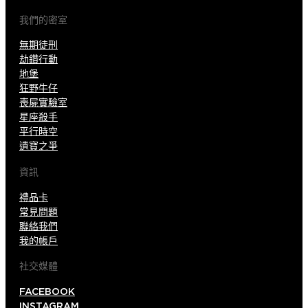
我們的密室
無期徒刑
劫鑽行動
地堡
狂野牛仔
喪屍實驗室
星座殺手
平行時空
遺寶之爭
資訊
禮品卡
常見問題
聯絡我們
我的帳戶
社交媒體
FACEBOOK
INSTAGRAM