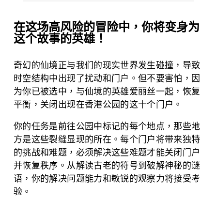
r
l
在这场高风险的冒险中，你将变身为
a
这个故事的英雄！
n
d
奇幻的仙境正与我们的现实世界发生碰撞，导致
W
时空结构中出现了扰动和门户。但不要害怕，因
o
为你已被选中，与仙境的英雄爱丽丝一起，恢复
r
平衡，关闭出现在香港公园的这十个门户。
l
d
你的任务是前往公园中标记的每个地点，那些地
'
方是这些裂缝显现的所在。每个门户将带来独特
s
的挑战和难题，必须解决这些难题才能关闭门户
C
并恢复秩序。从解读古老的符号到破解神秘的谜
l
语，你的解决问题能力和敏锐的观察力将接受考
a
验。
s
h