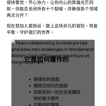
保持警觉，齐心协力，让你内心的英雄光芒四
數
射。你能否关闭所有十个裂缝，并确保各个领域
量
再次分开？
现在就加入爱丽丝，踏上这场非凡的冒险，恢复
平衡，守护我们的世界。
它是如何運作的
選擇你的遊戲
購買您想玩的遊戲
您將收到一封包含具體說
明的電子郵件
召集你的團隊