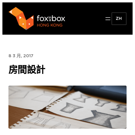
跳
至
ZH
主
要
內
容
8 3 月, 2017
房間設計