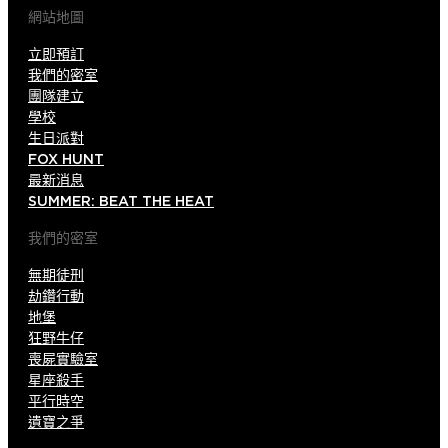
網站地圖
立即預訂
我們的密室
團隊建立
學校
生日派對
FOX HUNT
最新消息
SUMMER: BEAT THE HEAT
我們的密室
無期徒刑
劫鑽行動
地堡
狂野牛仔
喪屍實驗室
星座殺手
平行時空
遺寶之爭