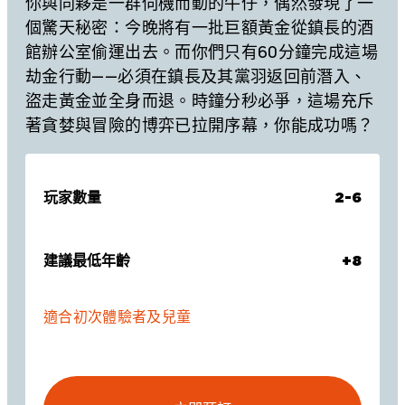
你與同夥是一群伺機而動的牛仔，偶然發現了一
個驚天秘密：今晚將有一批巨額黃金從鎮長的酒
館辦公室偷運出去。而你們只有60分鐘完成這場
劫金行動——必須在鎮長及其黨羽返回前潛入、
盜走黃金並全身而退。時鐘分秒必爭，這場充斥
著貪婪與冒險的博弈已拉開序幕，你能成功嗎？
玩家數量
2-6
建議最低年齡
+8
適合初次體驗者及兒童