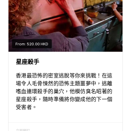
From: 520.00 HKD
星座殺手
香港最恐怖的密室逃脫等你來挑戰！在這
場令人毛骨悚然的恐怖主題噩夢中，逃離
嗜血連環殺手的巢穴，他模仿臭名昭著的
星座殺手，隨時準備將你變成他的下一個
受害者。
立即預訂