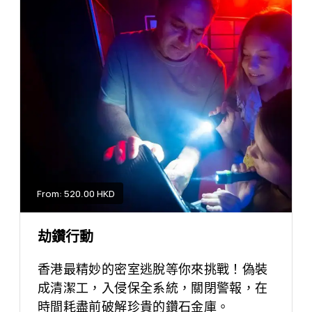
From: 520.00 HKD
劫鑽行動
香港最精妙的密室逃脫等你來挑戰！偽裝
成清潔工，入侵保全系統，關閉警報，在
時間耗盡前破解珍貴的鑽石金庫。