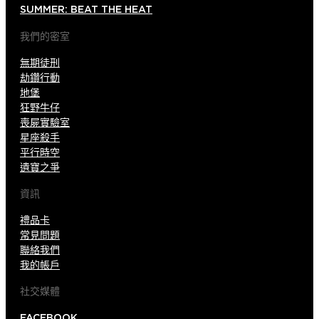
SUMMER: BEAT THE HEAT
我們的密室
無期徒刑
劫鑽行動
地堡
狂野牛仔
喪屍實驗室
星座殺手
平行時空
遺寶之爭
資訊
禮品卡
常見問題
聯絡我們
我的帳戶
社交媒體
FACEBOOK