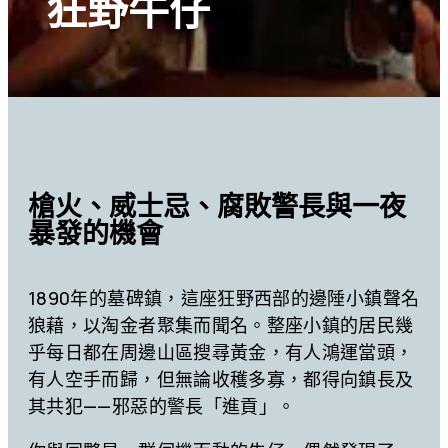
狂野牛仔
槍火、威士忌、腐敗警長與一夜
暴發的機會
1890年的墓碑鎮，這座狂野西部的邊陲小鎮聲名
狼藉，以淘金者聚集而聞名。整座小鎮的居民幾
乎每日都在周邊山區搜尋黃金，有人鴻運當頭，
有人空手而歸，但無論收穫多寡，都得向鎮長及
其共犯——邪惡的警長「進貢」。