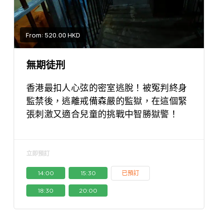
From: 520.00 HKD
無期徒刑
香港最扣人心弦的密室逃脫！被冤判終身
監禁後，逃離戒備森嚴的監獄，在這個緊
張刺激又適合兒童的挑戰中智勝獄警！
立即預訂
14:00
15:30
已預訂
18:30
20:00