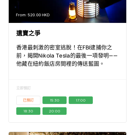
From: 520.00 HKD
遺寶之爭
香港最刺激的密室逃脫！在FBI逮捕你之
前，揭開Nikola Tesla的最後一項發明——
他藏在紐約飯店房間裡的傳送藍圖。
立即預訂
已預訂
15:30
17:00
18:30
20:00