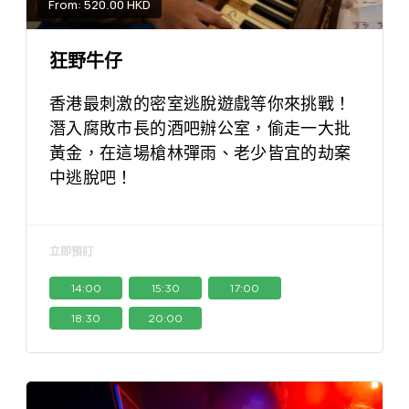
From: 520.00 HKD
狂野牛仔
香港最刺激的密室逃脫遊戲等你來挑戰！
潛入腐敗市長的酒吧辦公室，偷走一大批
黃金，在這場槍林彈雨、老少皆宜的劫案
中逃脫吧！
立即預訂
14:00
15:30
17:00
18:30
20:00