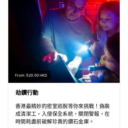
From: 520.00 HKD
劫鑽行動
香港最精妙的密室逃脫等你來挑戰！偽裝
成清潔工，入侵保全系統，關閉警報，在
時間耗盡前破解珍貴的鑽石金庫。