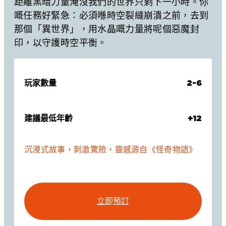
距離黑暗力量淹沒我們的世界只剩下一小時。你
嘅任務好緊急：必須喺時空裂縫崩潰之前，去到
那個「異世界」，用水晶嘅力量將呢個惡魔封
印，以守護時空平衡。
玩家數量
2-6
建議最低年齡
+12
沉浸式故事，刺激驚險，靈感源自《怪奇物語》
立即預訂