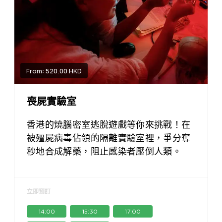
From: 520.00 HKD
喪屍實驗室
香港的燒腦密室逃脫遊戲等你來挑戰！在
被殭屍病毒佔領的隔離實驗室裡，爭分奪
秒地合成解藥，阻止感染者壓倒人類。
立即預訂
14:00
15:30
17:00