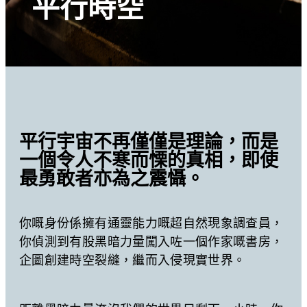
平行時空
平行宇宙不再僅僅是理論，而是
一個令人不寒而慄的真相，即使
最勇敢者亦為之震懾。
你嘅身份係擁有通靈能力嘅超自然現象調查員，
你偵測到有股黑暗力量闖入咗一個作家嘅書房，
企圖創建時空裂縫，繼而入侵現實世界。