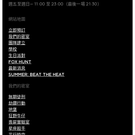
週五至週日— 11:00 至 23:00（最後一場 21:30）
網站地圖
立即預訂
我們的密室
團隊建立
學校
生日派對
FOX HUNT
最新消息
SUMMER: BEAT THE HEAT
我們的密室
無期徒刑
劫鑽行動
地堡
狂野牛仔
喪屍實驗室
星座殺手
平行時空