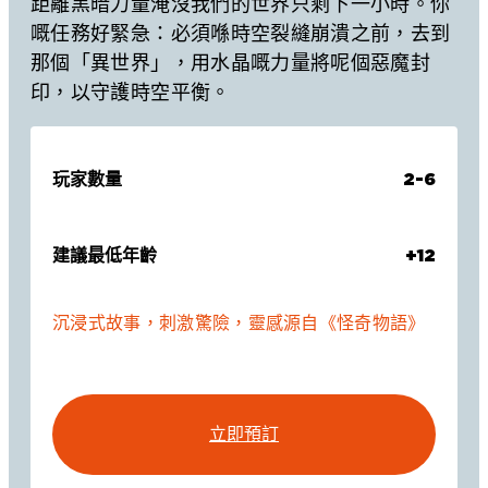
距離黑暗力量淹沒我們的世界只剩下一小時。你
嘅任務好緊急：必須喺時空裂縫崩潰之前，去到
那個「異世界」，用水晶嘅力量將呢個惡魔封
印，以守護時空平衡。
玩家數量
2-6
建議最低年齡
+12
沉浸式故事，刺激驚險，靈感源自《怪奇物語》
立即預訂