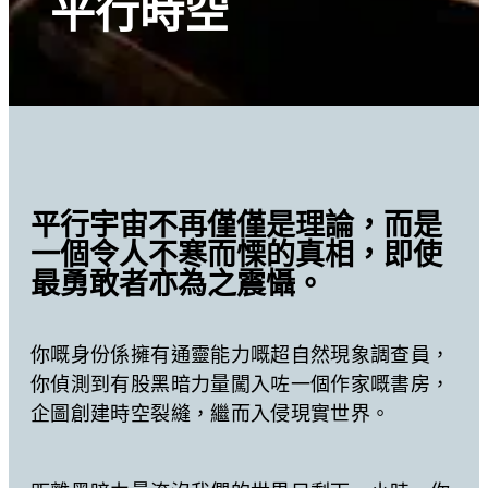
平行時空
平行宇宙不再僅僅是理論，而是
一個令人不寒而慄的真相，即使
最勇敢者亦為之震懾。
你嘅身份係擁有通靈能力嘅超自然現象調查員，
你偵測到有股黑暗力量闖入咗一個作家嘅書房，
企圖創建時空裂縫，繼而入侵現實世界。