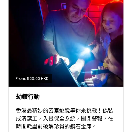
From: 520.00 HKD
劫鑽行動
香港最精妙的密室逃脫等你來挑戰！偽裝
成清潔工，入侵保全系統，關閉警報，在
時間耗盡前破解珍貴的鑽石金庫。