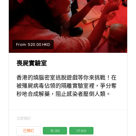
From: 520.00 HKD
喪屍實驗室
香港的燒腦密室逃脫遊戲等你來挑戰！在
被殭屍病毒佔領的隔離實驗室裡，爭分奪
秒地合成解藥，阻止感染者壓倒人類。
立即預訂
已預訂
15:30
17:00