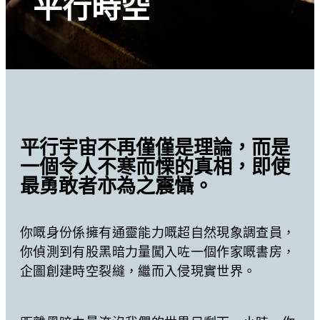
平行時空
平行宇宙不再僅僅是理論，而是
一個令人不寒而慄的真相，即使
最勇敢者亦為之震懾。
你嘅身份係擁有通靈能力嘅超自然現象調查員，
你偵測到有股黑暗力量闖入咗一個作家嘅書房，
企圖創建時空裂縫，繼而入侵現實世界。