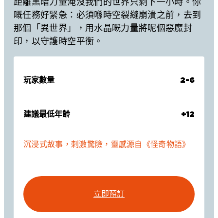
距離黑暗力量淹沒我們的世界只剩下一小時。你
嘅任務好緊急：必須喺時空裂縫崩潰之前，去到
那個「異世界」，用水晶嘅力量將呢個惡魔封
印，以守護時空平衡。
玩家數量
2-6
建議最低年齡
+12
沉浸式故事，刺激驚險，靈感源自《怪奇物語》
立即預訂