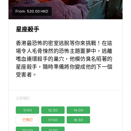
From: 520.00 HKD
星座殺手
香港最恐怖的密室逃脫等你來挑戰！在這
場令人毛骨悚然的恐怖主題噩夢中，逃離
嗜血連環殺手的巢穴，他模仿臭名昭著的
星座殺手，隨時準備將你變成他的下一個
受害者。
立即預訂
11:00
12:30
14:00
已預訂
17:00
18:30
20:00
21:30