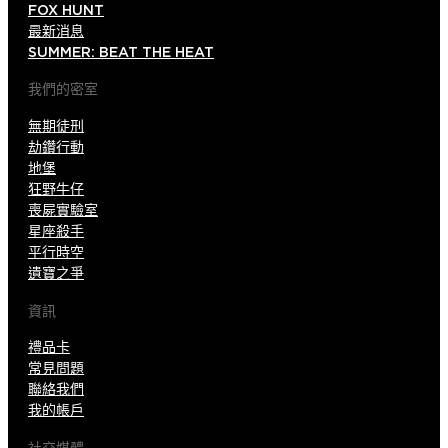
FOX HUNT
最新消息
SUMMER: BEAT THE HEAT
我們的密室
無期徒刑
劫鑽行動
地堡
狂野牛仔
喪屍實驗室
星座殺手
平行時空
遺寶之爭
資訊
禮品卡
常見問題
聯絡我們
我的帳戶
社交媒體