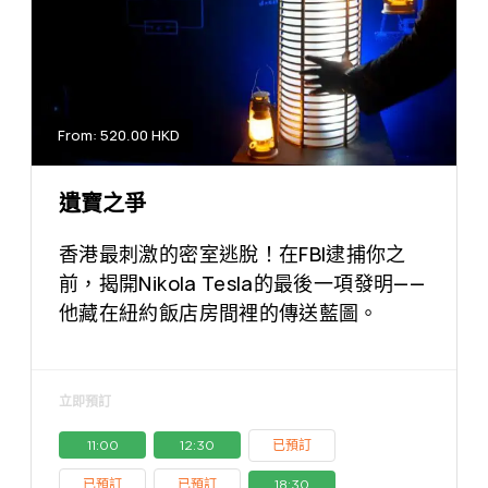
From: 520.00 HKD
遺寶之爭
香港最刺激的密室逃脫！在FBI逮捕你之
前，揭開Nikola Tesla的最後一項發明——
他藏在紐約飯店房間裡的傳送藍圖。
立即預訂
11:00
12:30
已預訂
已預訂
已預訂
18:30