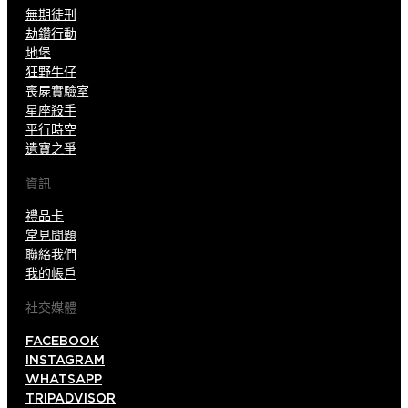
無期徒刑
劫鑽行動
地堡
狂野牛仔
喪屍實驗室
星座殺手
平行時空
遺寶之爭
資訊
禮品卡
常見問題
聯絡我們
我的帳戶
社交媒體
FACEBOOK
INSTAGRAM
WHATSAPP
TRIPADVISOR