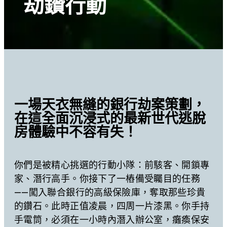
劫鑽行動
一場天衣無縫的銀行劫案策劃，
在這全面沉浸式的最新世代逃脫
房體驗中不容有失！
你們是被精心挑選的行動小隊：前駭客、開鎖專
家、潛行高手。你接下了一樁備受矚目的任務
——闖入聯合銀行的高級保險庫，奪取那些珍貴
的鑽石。此時正值凌晨，四周一片漆黑。你手持
手電筒，必須在一小時內潛入辦公室，癱瘓保安