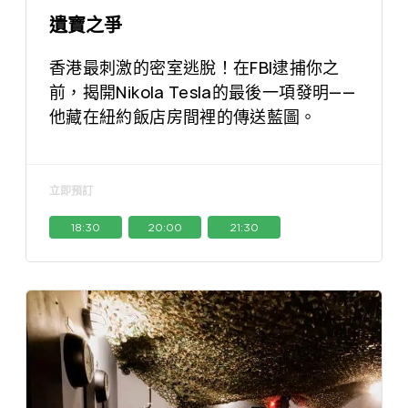
遺寶之爭
香港最刺激的密室逃脫！在FBI逮捕你之
前，揭開Nikola Tesla的最後一項發明——
他藏在紐約飯店房間裡的傳送藍圖。
立即預訂
18:30
20:00
21:30