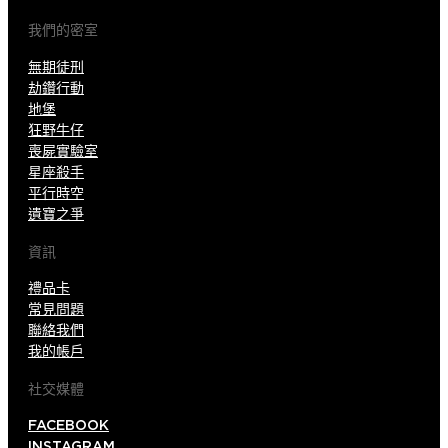
我們的密室
無期徒刑
劫鑽行動
地堡
狂野牛仔
喪屍實驗室
星座殺手
平行時空
遺寶之爭
資訊
禮品卡
常見問題
聯絡我們
我的帳戶
社交媒體
FACEBOOK
INSTAGRAM