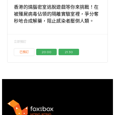
香港的燒腦密室逃脫遊戲等你來挑戰！在
被殭屍病毒佔領的隔離實驗室裡，爭分奪
秒地合成解藥，阻止感染者壓倒人類。
立即預訂
已預訂
20:00
21:30