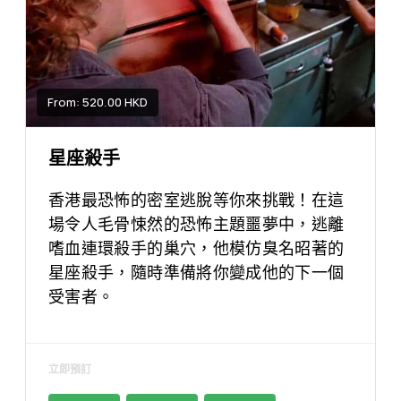
From: 520.00 HKD
星座殺手
香港最恐怖的密室逃脫等你來挑戰！在這
場令人毛骨悚然的恐怖主題噩夢中，逃離
嗜血連環殺手的巢穴，他模仿臭名昭著的
星座殺手，隨時準備將你變成他的下一個
受害者。
立即預訂