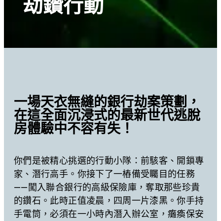
劫鑽行動
一場天衣無縫的銀行劫案策劃，
在這全面沉浸式的最新世代逃脫
房體驗中不容有失！
你們是被精心挑選的行動小隊：前駭客、開鎖專
家、潛行高手。你接下了一樁備受矚目的任務
——闖入聯合銀行的高級保險庫，奪取那些珍貴
的鑽石。此時正值凌晨，四周一片漆黑。你手持
手電筒，必須在一小時內潛入辦公室，癱瘓保安