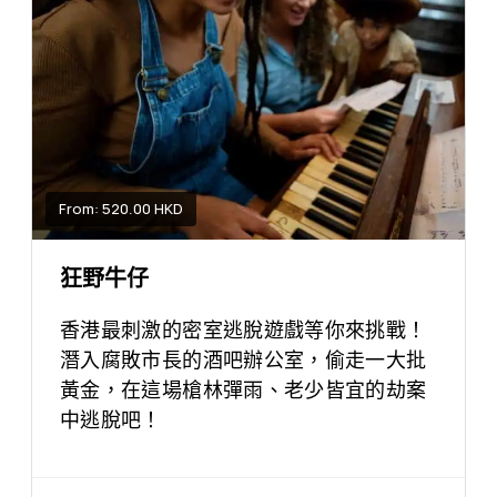
From: 520.00 HKD
狂野牛仔
香港最刺激的密室逃脫遊戲等你來挑戰！
潛入腐敗市長的酒吧辦公室，偷走一大批
黃金，在這場槍林彈雨、老少皆宜的劫案
中逃脫吧！