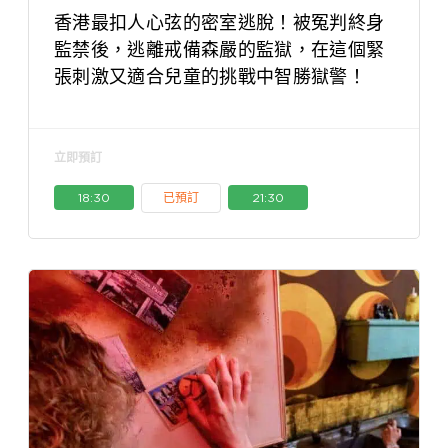
香港最扣人心弦的密室逃脫！被冤判終身
監禁後，逃離戒備森嚴的監獄，在這個緊
張刺激又適合兒童的挑戰中智勝獄警！
立即預訂
18:30
已預訂
21:30