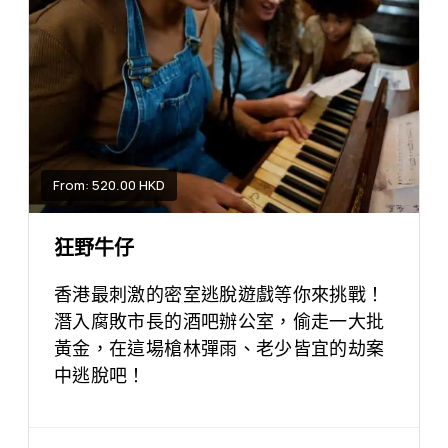
From: 520.00 HKD
狂野牛仔
香港最刺激的密室逃脫遊戲等你來挑戰！
潛入腐敗市長的酒吧辦公室，偷走一大批
黃金，在這場槍林彈雨、老少皆宜的劫案
中逃脫吧！