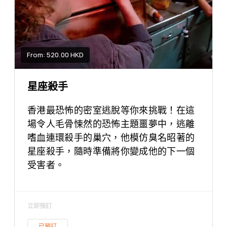
From: 520.00 HKD
星座殺手
香港最恐怖的密室逃脫等你來挑戰！在這
場令人毛骨悚然的恐怖主題噩夢中，逃離
嗜血連環殺手的巢穴，他模仿臭名昭著的
星座殺手，隨時準備將你變成他的下一個
受害者。
立即預訂
已預訂