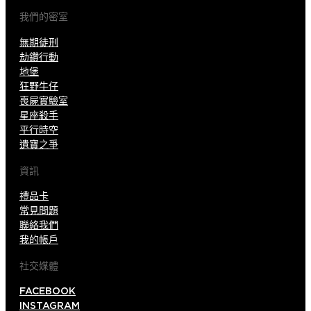
我們的密室
無期徒刑
劫鑽行動
地堡
狂野牛仔
喪屍實驗室
星座殺手
平行時空
遺寶之爭
資訊
禮品卡
常見問題
聯絡我們
我的帳戶
社交媒體
FACEBOOK
INSTAGRAM