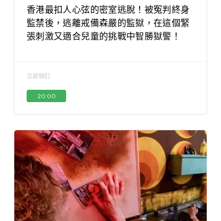
香港最扣人心弦的密室逃脫！被冤判終身
監禁後，逃離戒備森嚴的監獄，在這個緊
張刺激又適合兒童的挑戰中智勝獄警！
立即預訂
20:00