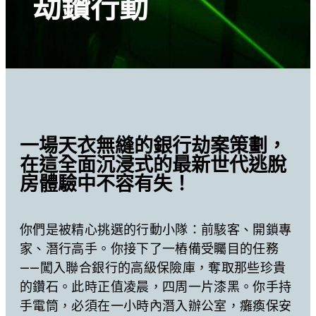
劫鑽行動
一場天衣無縫的銀行劫案策劃，
在這全面沉浸式的最新世代逃脫
房體驗中不容有失！
你們是被精心挑選的行動小隊：前駭客、開鎖專
家、潛行高手。你接下了一樁備受矚目的任務
——闖入聯合銀行的高級保險庫，奪取那些珍貴
的鑽石。此時正值凌晨，四周一片漆黑。你手持
手電筒，必須在一小時內潛入辦公室，癱瘓保安