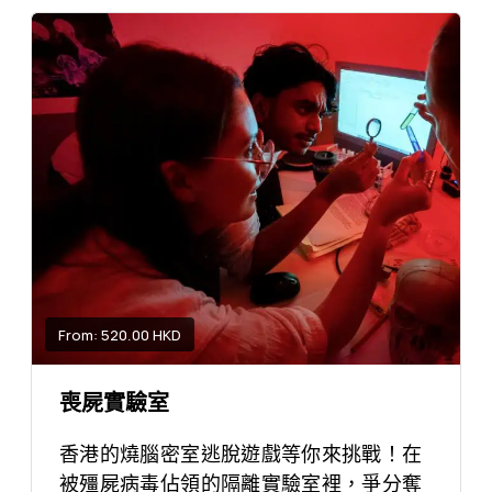
From: 520.00 HKD
喪屍實驗室
香港的燒腦密室逃脫遊戲等你來挑戰！在
被殭屍病毒佔領的隔離實驗室裡，爭分奪