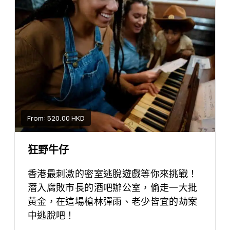
From: 520.00 HKD
狂野牛仔
香港最刺激的密室逃脫遊戲等你來挑戰！
潛入腐敗市長的酒吧辦公室，偷走一大批
黃金，在這場槍林彈雨、老少皆宜的劫案
中逃脫吧！