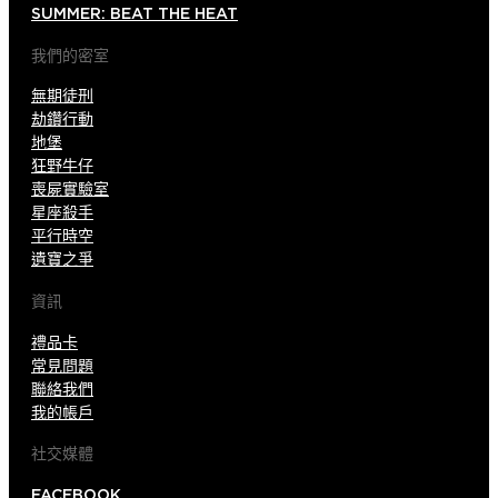
SUMMER: BEAT THE HEAT
我們的密室
無期徒刑
劫鑽行動
地堡
狂野牛仔
喪屍實驗室
星座殺手
平行時空
遺寶之爭
資訊
禮品卡
常見問題
聯絡我們
我的帳戶
社交媒體
FACEBOOK