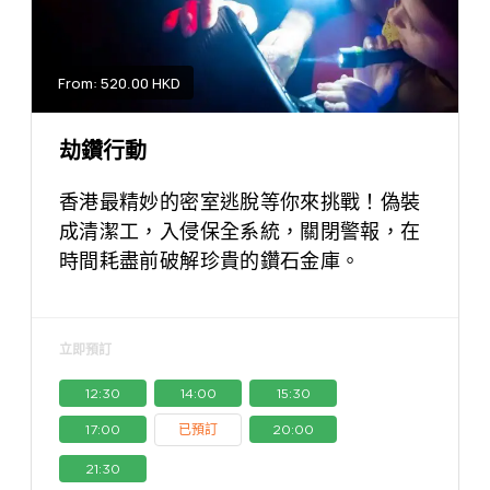
From: 520.00 HKD
劫鑽行動
香港最精妙的密室逃脫等你來挑戰！偽裝
成清潔工，入侵保全系統，關閉警報，在
時間耗盡前破解珍貴的鑽石金庫。
立即預訂
12:30
14:00
15:30
17:00
已預訂
20:00
21:30