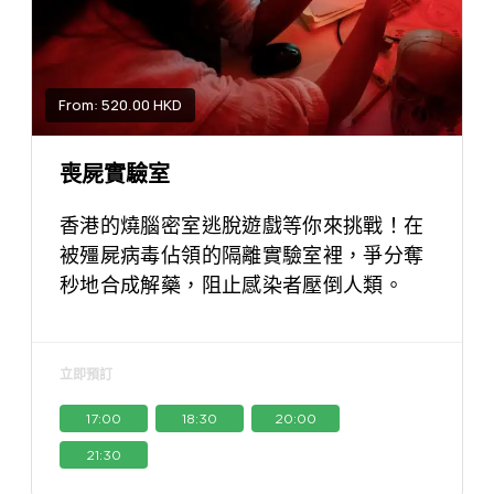
From: 520.00 HKD
喪屍實驗室
香港的燒腦密室逃脫遊戲等你來挑戰！在
被殭屍病毒佔領的隔離實驗室裡，爭分奪
秒地合成解藥，阻止感染者壓倒人類。
立即預訂
17:00
18:30
20:00
21:30