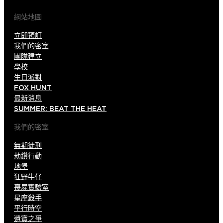
網站地圖
立即預訂
我們的密室
團隊建立
學校
生日派對
FOX HUNT
最新消息
SUMMER: BEAT THE HEAT
我們的密室
無期徒刑
劫鑽行動
地堡
狂野牛仔
喪屍實驗室
星座殺手
平行時空
遺寶之爭