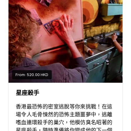
From: 520.00 HKD
星座殺手
香港最恐怖的密室逃脫等你來挑戰！在這
場令人毛骨悚然的恐怖主題噩夢中，逃離
嗜血連環殺手的巢穴，他模仿臭名昭著的
星座殺手，隨時準備將你變成他的下一個