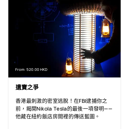
From: 520.00 HKD
遺寶之爭
香港最刺激的密室逃脫！在FBI逮捕你之
前，揭開Nikola Tesla的最後一項發明——
他藏在紐約飯店房間裡的傳送藍圖。