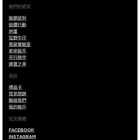
我們的密室
無期徒刑
劫鑽行動
地堡
狂野牛仔
喪屍實驗室
星座殺手
平行時空
遺寶之爭
資訊
禮品卡
常見問題
聯絡我們
我的帳戶
社交媒體
FACEBOOK
INSTAGRAM