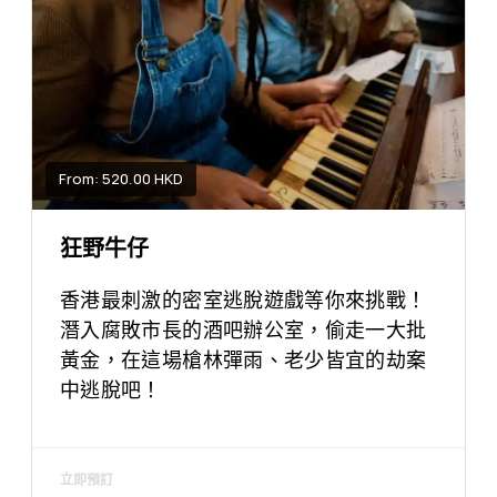
From: 520.00 HKD
狂野牛仔
香港最刺激的密室逃脫遊戲等你來挑戰！
潛入腐敗市長的酒吧辦公室，偷走一大批
黃金，在這場槍林彈雨、老少皆宜的劫案
中逃脫吧！
立即預訂