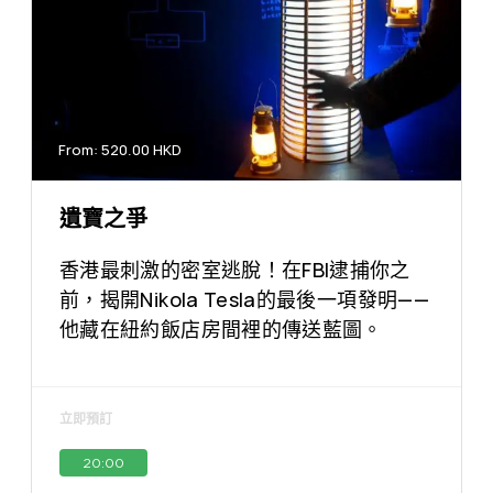
From: 520.00 HKD
遺寶之爭
香港最刺激的密室逃脫！在FBI逮捕你之
前，揭開Nikola Tesla的最後一項發明——
他藏在紐約飯店房間裡的傳送藍圖。
立即預訂
20:00