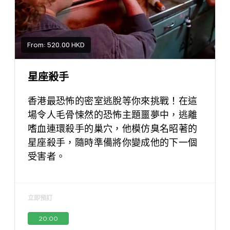
From: 520.00 HKD
星座殺手
香港最恐怖的密室逃脫等你來挑戰！在這
場令人毛骨悚然的恐怖主題噩夢中，逃離
嗜血連環殺手的巢穴，他模仿臭名昭著的
星座殺手，隨時準備將你變成他的下一個
受害者。
立即預訂
20:00